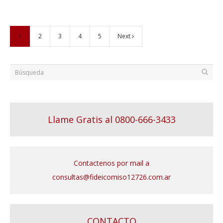
1
2
3
4
5
Next
Llame Gratis al 0800-666-3433
Contactenos por mail a
consultas@fideicomiso12726.com.ar
CONTACTO